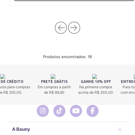
Produtos encontrados:
16
 DE CRÉDITO
FRETE GRÁTIS
GANHE 10% OFF
ENTREG
uros para compras
Em compras a partir
Na primeira compra
Para to
 de R$ 250,00.
de R$ 89,90
acima de R$ 200,00
com env
A Bauny