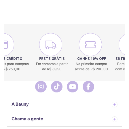
 DE CRÉDITO
FRETE GRÁTIS
GANHE 10% OFF
ENTREG
uros para compras
Em compras a partir
Na primeira compra
Para to
 de R$ 250,00.
de R$ 89,90
acima de R$ 200,00
com env
A Bauny
Chama a gente