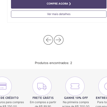
COMPRE AGORA ❯
Ver mais detalhes
Produtos encontrados:
2
 DE CRÉDITO
FRETE GRÁTIS
GANHE 10% OFF
ENTREG
uros para compras
Em compras a partir
Na primeira compra
Para to
 de R$ 250,00.
de R$ 89,90
acima de R$ 200,00
com env