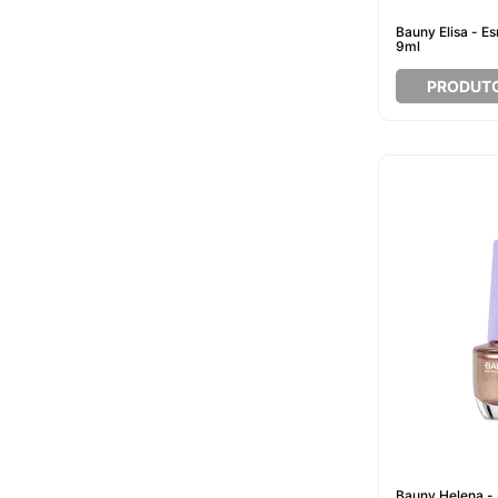
Bauny Elisa - E
9ml
PRODUT
Bauny Helena -