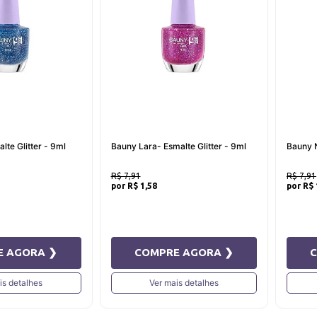
lte Glitter - 9ml
Bauny Lara- Esmalte Glitter - 9ml
Bauny N
R$ 7,91
R$ 7,91
R$ 1,58
R$ 
E AGORA ❯
COMPRE AGORA ❯
is detalhes
Ver mais detalhes