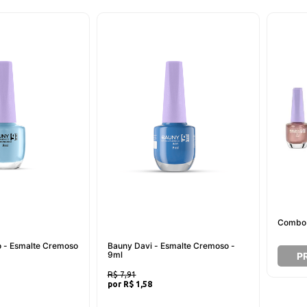
Combo 
 - Esmalte Cremoso
Bauny Davi - Esmalte Cremoso -
9ml
P
R$ 7,91
R$ 1,58