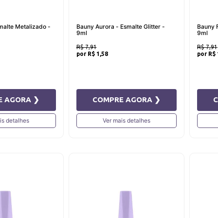
malte Metalizado -
Bauny Aurora - Esmalte Glitter -
Bauny F
9ml
9ml
R$ 7,91
R$ 7,91
R$ 1,58
R$ 
E AGORA ❯
COMPRE AGORA ❯
is detalhes
Ver mais detalhes