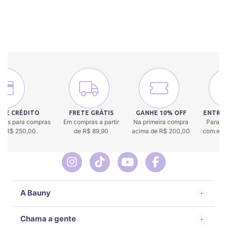
 DE CRÉDITO
FRETE GRÁTIS
GANHE 10% OFF
ENTREG
uros para compras
Em compras a partir
Na primeira compra
Para to
 de R$ 250,00.
de R$ 89,90
acima de R$ 200,00
com env
A Bauny
Chama a gente