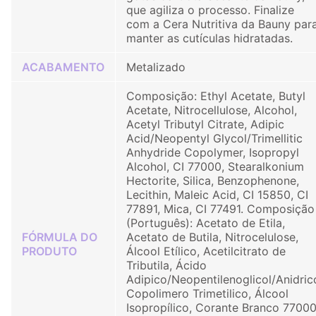
que agiliza o processo. Finalize
com a Cera Nutritiva da Bauny par
manter as cutículas hidratadas.
ACABAMENTO
Metalizado
Composição: Ethyl Acetate, Butyl
Acetate, Nitrocellulose, Alcohol,
Acetyl Tributyl Citrate, Adipic
Acid/Neopentyl Glycol/Trimellitic
Anhydride Copolymer, Isopropyl
Alcohol, CI 77000, Stearalkonium
Hectorite, Silica, Benzophenone,
Lecithin, Maleic Acid, CI 15850, CI
77891, Mica, CI 77491. Composição
(Português): Acetato de Etila,
FÓRMULA DO
Acetato de Butila, Nitrocelulose,
PRODUTO
Álcool Etílico, Acetilcitrato de
Tributila, Ácido
Adipico/Neopentilenoglicol/Anidric
Copolimero Trimetilico, Álcool
Isopropílico, Corante Branco 77000