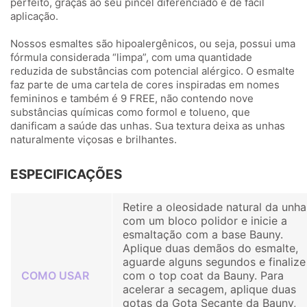
perfeito, graças ao seu pincel diferenciado e de fácil
aplicação.
Nossos esmaltes são hipoalergênicos, ou seja, possui uma
fórmula considerada “limpa”, com uma quantidade
reduzida de substâncias com potencial alérgico. O esmalte
faz parte de uma cartela de cores inspiradas em nomes
femininos e também é 9 FREE, não contendo nove
substâncias químicas como formol e tolueno, que
danificam a saúde das unhas. Sua textura deixa as unhas
naturalmente viçosas e brilhantes.
ESPECIFICAÇÕES
Retire a oleosidade natural da unha
com um bloco polidor e inicie a
esmaltação com a base Bauny.
Aplique duas demãos do esmalte,
aguarde alguns segundos e finalize
COMO USAR
com o top coat da Bauny. Para
acelerar a secagem, aplique duas
gotas da Gota Secante da Bauny,