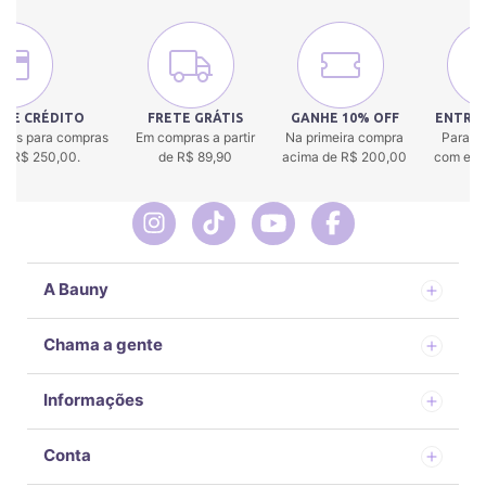
 DE CRÉDITO
FRETE GRÁTIS
GANHE 10% OFF
ENTREG
uros para compras
Em compras a partir
Na primeira compra
Para to
 de R$ 250,00.
de R$ 89,90
acima de R$ 200,00
com env
A Bauny
Chama a gente
Informações
Conta