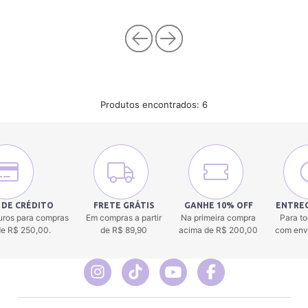
Produtos encontrados:
6
 DE CRÉDITO
FRETE GRÁTIS
GANHE 10% OFF
ENTREG
uros para compras
Em compras a partir
Na primeira compra
Para to
 de R$ 250,00.
de R$ 89,90
acima de R$ 200,00
com env