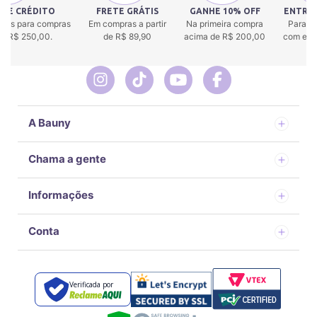
 DE CRÉDITO
FRETE GRÁTIS
GANHE 10% OFF
ENTREG
uros para compras
Em compras a partir
Na primeira compra
Para to
 de R$ 250,00.
de R$ 89,90
acima de R$ 200,00
com env
A Bauny
Chama a gente
Informações
Conta
Verificada por