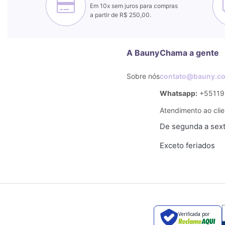
Em 10x sem juros para compras
a partir de R$ 250,00.
A Bauny
Chama a gente
Sobre nós
contato@bauny.co
Whatsapp:
+55119
Atendimento ao clie
De segunda a sexta
Exceto feriados
Verificada por