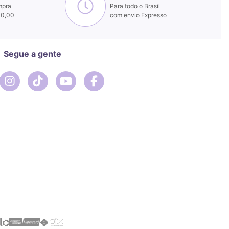
mpra
Para todo o Brasil
00,00
com envio Expresso
Segue a gente
r