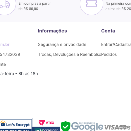
Em compras a partir
Na primeira co
de R$ 89,90
acima de R$ 2
Informações
Conta
m.br
Segurança e privacidade
Entrar/Cadastra
54732039
Trocas, Devoluções e Reembolso
Pedidos
nte
-feira - 8h às 18h