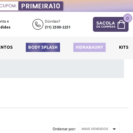
0
nta e
Dúvidas?
didos
(11) 2500-2251
ENTOS
BODY SPLASH
HIDRABAUNY
KITS
Ordenar por:
MAIS VENDIDOS