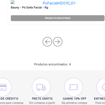
Bauny - Pó Solto Facial - 9g
PRODUTO ESGOTADO
Produtos encontrados:
4
 DE CRÉDITO
FRETE GRÁTIS
GANHE 10% OFF
ENTREG
uros para compras
Em compras a partir
Na primeira compra
Para to