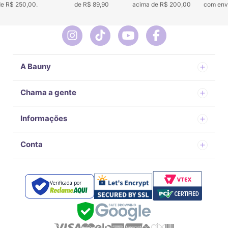
 de R$ 250,00.
de R$ 89,90
acima de R$ 200,00
com env
A Bauny
Chama a gente
Informações
Conta
Verificada por