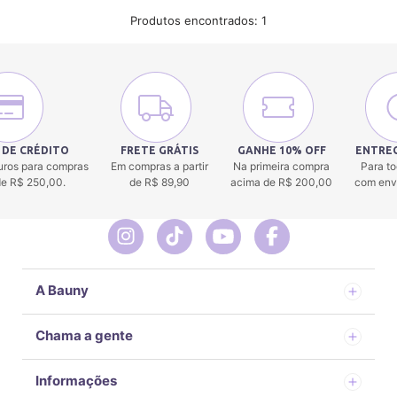
Produtos encontrados:
1
 DE CRÉDITO
FRETE GRÁTIS
GANHE 10% OFF
ENTREG
uros para compras
Em compras a partir
Na primeira compra
Para to
 de R$ 250,00.
de R$ 89,90
acima de R$ 200,00
com env
A Bauny
Chama a gente
Informações