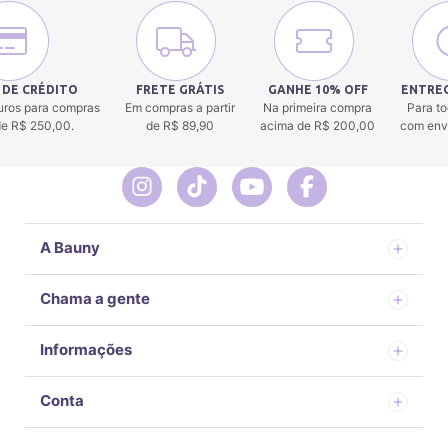
 DE CRÉDITO
FRETE GRÁTIS
GANHE 10% OFF
ENTREG
uros para compras
Em compras a partir
Na primeira compra
Para to
 de R$ 250,00.
de R$ 89,90
acima de R$ 200,00
com env
A Bauny
Chama a gente
Informações
Conta