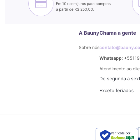
Em 10x sem juros para compras
a partir de R$ 250,00.
A Bauny
Chama a gente
Sobre nós
contato@bauny.co
Whatsapp:
+55119
Atendimento ao clie
De segunda a sexta
Exceto feriados
Verificada por