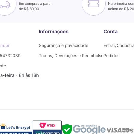
Em compras a partir
Na primeira co
de R$ 89,90
acima de R$ 2
Informações
Conta
m.br
Segurança e privacidade
Entrar/Cadastra
54732039
Trocas, Devoluções e Reembolso
Pedidos
nte
-feira - 8h às 18h