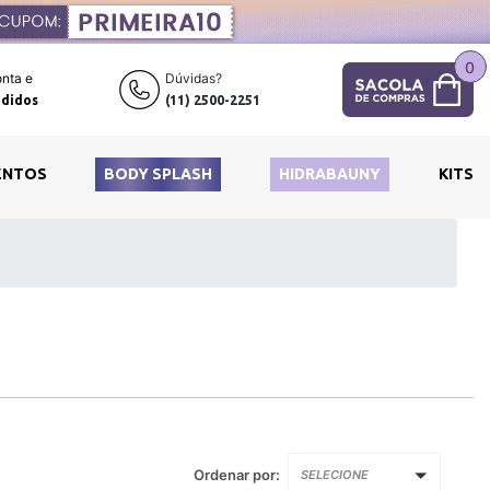
0
nta e
Dúvidas?
didos
(11) 2500-2251
ENTOS
BODY SPLASH
HIDRABAUNY
KITS
Ordenar por:
SELECIONE