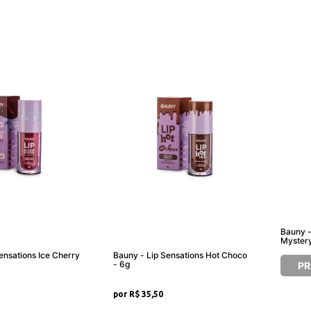
Bauny -
Mystery
ons Ice Cherry
Bauny - Lip Sensations Hot Choco
- 6g
PR
R$ 35,50