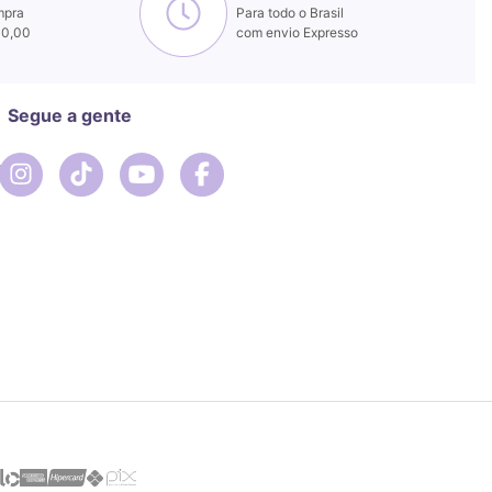
mpra
Para todo o Brasil
00,00
com envio Expresso
Segue a gente
r