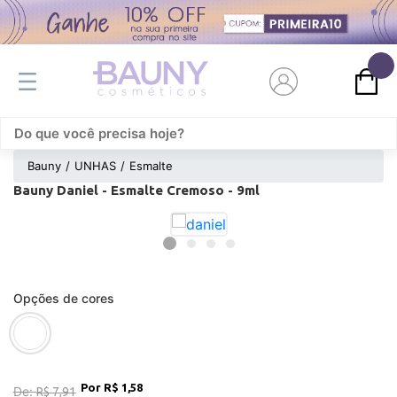
0
Bauny
UNHAS
Esmalte
Bauny Daniel - Esmalte Cremoso - 9ml
Opções de cores
R$ 1,58
De:
R$ 7,91