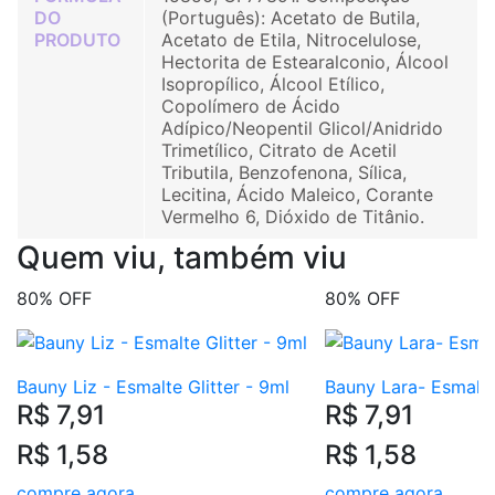
DO
(Português): Acetato de Butila,
PRODUTO
Acetato de Etila, Nitrocelulose,
Hectorita de Estearalconio, Álcool
Isopropílico, Álcool Etílico,
Copolímero de Ácido
Adípico/Neopentil Glicol/Anidrido
Trimetílico, Citrato de Acetil
Tributila, Benzofenona, Sílica,
Lecitina, Ácido Maleico, Corante
Vermelho 6, Dióxido de Titânio.
Quem viu, também viu
80% OFF
80% OFF
Bauny Liz - Esmalte Glitter - 9ml
Bauny Lara- Esmalte 
R$ 7,91
R$ 7,91
R$ 1,58
R$ 1,58
compre agora
compre agora