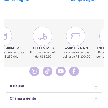
 DE CRÉDITO
FRETE GRÁTIS
GANHE 10% OFF
ENTREG
uros para compras
Em compras a partir
Na primeira compra
Para to
 de R$ 250,00.
de R$ 89,90
acima de R$ 200,00
com env
A Bauny
Chama a gente