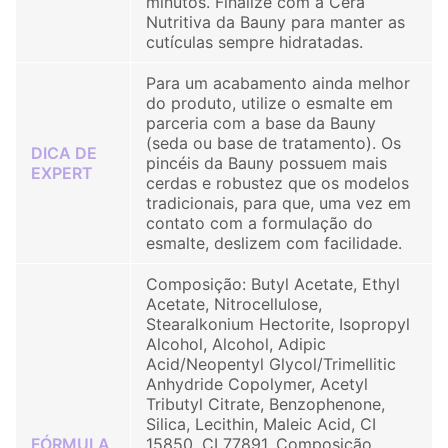
minutos. Finalize com a Cera
Nutritiva da Bauny para manter as
cutículas sempre hidratadas.
Para um acabamento ainda melhor
do produto, utilize o esmalte em
parceria com a base da Bauny
(seda ou base de tratamento). Os
DICA DE
pincéis da Bauny possuem mais
EXPERT
cerdas e robustez que os modelos
tradicionais, para que, uma vez em
contato com a formulação do
esmalte, deslizem com facilidade.
Composição: Butyl Acetate, Ethyl
Acetate, Nitrocellulose,
Stearalkonium Hectorite, Isopropyl
Alcohol, Alcohol, Adipic
Acid/Neopentyl Glycol/Trimellitic
Anhydride Copolymer, Acetyl
Tributyl Citrate, Benzophenone,
Silica, Lecithin, Maleic Acid, CI
FÓRMULA
15850, CI 77891. Composição