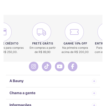
 DE CRÉDITO
FRETE GRÁTIS
GANHE 10% OFF
ENTREG
uros para compras
Em compras a partir
Na primeira compra
Para to
 de R$ 250,00.
de R$ 89,90
acima de R$ 200,00
com env
A Bauny
Chama a gente
Informações