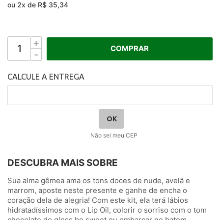
ou
2
x
de
R$ 35,34
+
COMPRAR
-
Não sei meu CEP
DESCUBRA MAIS SOBRE
Sua alma gêmea ama os tons doces de nude, avelã e
marrom, aposte neste presente e ganhe de encha o
coração dela de alegria! Com este kit, ela terá lábios
hidratadíssimos com o Lip Oil, colorir o sorriso com o tom
chocolate do gloss be sweet ou embarcar no batom