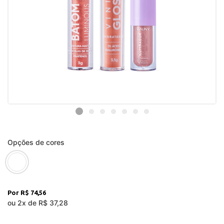
Opções de cores
R$ 74,56
ou
2
x
de
R$ 37,28