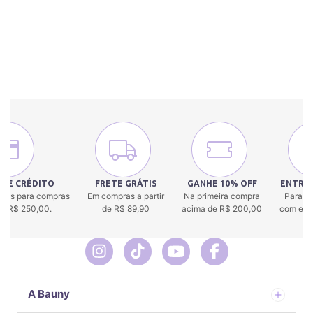
 DE CRÉDITO
FRETE GRÁTIS
GANHE 10% OFF
ENTREG
uros para compras
Em compras a partir
Na primeira compra
Para to
 de R$ 250,00.
de R$ 89,90
acima de R$ 200,00
com env
A Bauny