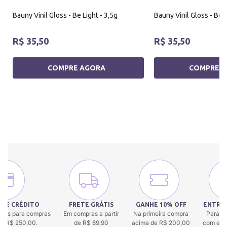
Bauny Vinil Gloss - Be Light - 3,5g
Bauny Vinil Gloss - Be 
R$ 35,50
R$ 35,50
COMPRE AGORA
COMPRE 
 DE CRÉDITO
FRETE GRÁTIS
GANHE 10% OFF
ENTREG
uros para compras
Em compras a partir
Na primeira compra
Para to
 de R$ 250,00.
de R$ 89,90
acima de R$ 200,00
com env