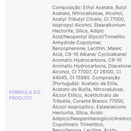
Composição: Ethyl Acetate, Butyl
Acetate, Nitrocellulose, Alcohol,
Acetyl Tributyl Citrate, CI 77000,
Isopropyl Alcohol, Stearalkonium
Hectorite, Silica, Adipic
Acid/Neopentyl Glycol/Trimellitic
Anhydride Copolymer,
Benzophenone, Lecithin, Maleic
Acid, C8-10 Alkane/ Cycloalkane/
Aromatic Hydrocarbons, C9-10
Aromatic Hydrocarbons, Diacetone
Alcohol, CI 77007, CI 26100, CI
44045, CI 15880. Composição
(Português): Acetato de Etila,
Acetato de Butila, Nitrocelulose,
FÓRMULA DO
Álcool Etílico, Acetilcitrato de
PRODUTO
Tributila, Corante Branco 77000,
Álcool Isopropílico, Estearalconio
Hectorita, Sílica, Ácido
Adipico/Neopentilenoglicol/Anidric
Copolimero Trimetilico,
Benzofenona, Lecitina, Ácido