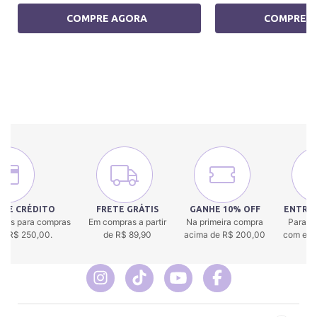
COMPRE AGORA
COMPRE 
 DE CRÉDITO
FRETE GRÁTIS
GANHE 10% OFF
ENTREG
uros para compras
Em compras a partir
Na primeira compra
Para to
 de R$ 250,00.
de R$ 89,90
acima de R$ 200,00
com env