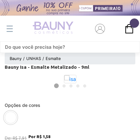
0
Bauny
UNHAS
Esmalte
Bauny Isa - Esmalte Metalizado - 9ml
Opções de cores
R$ 1,58
De:
R$ 7,91