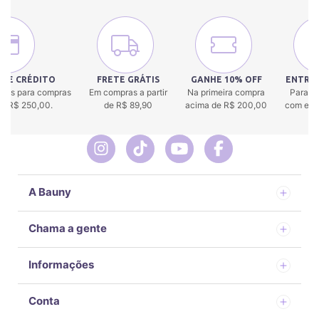
 DE CRÉDITO
FRETE GRÁTIS
GANHE 10% OFF
ENTREG
uros para compras
Em compras a partir
Na primeira compra
Para to
 de R$ 250,00.
de R$ 89,90
acima de R$ 200,00
com env
A Bauny
Chama a gente
Informações
Conta