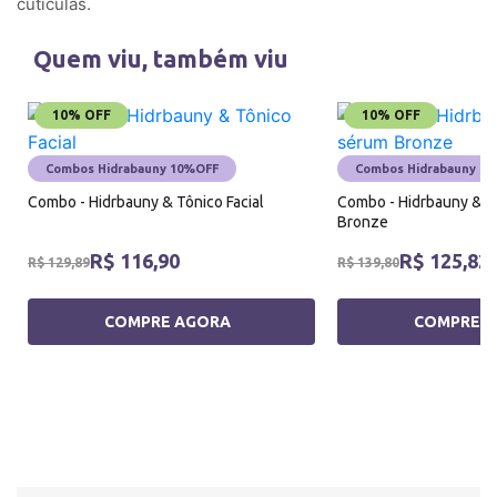
cutículas.
Quem viu, também viu
10% OFF
10% OFF
Combos Hidrabauny 10%OFF
Combos Hidrabauny 1
Combo - Hidrbauny & Tônico Facial
Combo - Hidrbauny & P
Bronze
R$ 116,90
R$ 125,82
R$ 129,89
R$ 139,80
COMPRE AGORA
COMPRE 