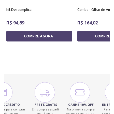
Kit Descomplica
Combo - Olhar de Amo
R$ 94,89
R$ 164,02
COMPRE AGORA
COMPRE 
 DE CRÉDITO
FRETE GRÁTIS
GANHE 10% OFF
ENTREG
uros para compras
Em compras a partir
Na primeira compra
Para to
 de R$ 250,00.
de R$ 89,90
acima de R$ 200,00
com env