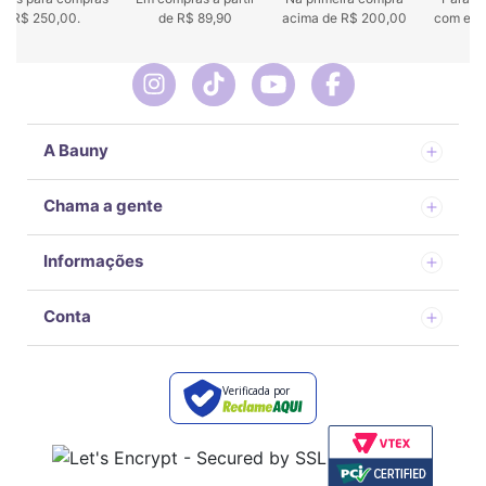
 de R$ 250,00.
de R$ 89,90
acima de R$ 200,00
com env
A Bauny
Chama a gente
Informações
Conta
Verificada por