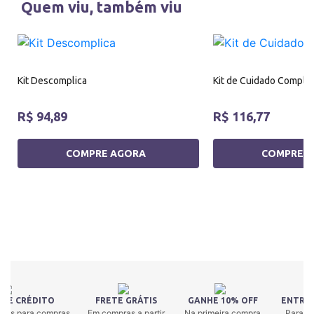
Quem viu, também viu
Kit Descomplica
Kit de Cuidado Comple
R$ 94,89
R$ 116,77
COMPRE AGORA
COMPRE 
 DE CRÉDITO
FRETE GRÁTIS
GANHE 10% OFF
ENTREG
uros para compras
Em compras a partir
Na primeira compra
Para to