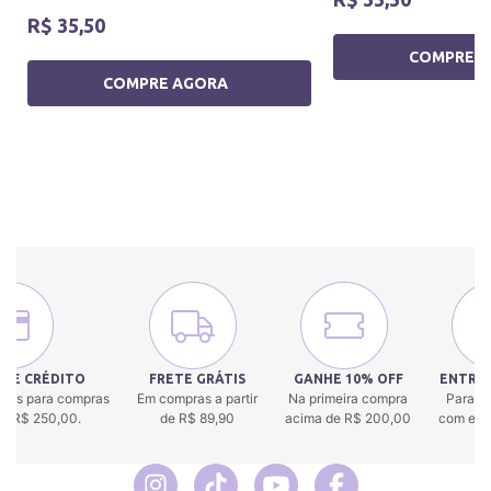
R$ 35,50
COMPRE 
COMPRE AGORA
 DE CRÉDITO
FRETE GRÁTIS
GANHE 10% OFF
ENTREG
uros para compras
Em compras a partir
Na primeira compra
Para to
 de R$ 250,00.
de R$ 89,90
acima de R$ 200,00
com env