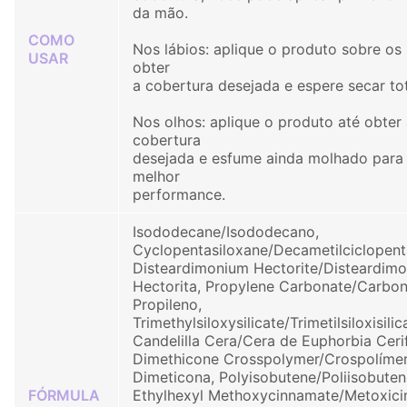
da mão.
COMO
Nos lábios: aplique o produto sobre os 
USAR
obter
a cobertura desejada e espere secar to
Nos olhos: aplique o produto até obter
cobertura
desejada e esfume ainda molhado para
melhor
performance.
Isododecane/Isododecano,
Cyclopentasiloxane/Decametilciclopent
Disteardimonium Hectorite/Disteardimo
Hectorita, Propylene Carbonate/Carbo
Propileno,
Trimethylsiloxysilicate/Trimetilsiloxisilic
Candelilla Cera/Cera de Euphorbia Ceri
Dimethicone Crosspolymer/Crospolíme
Dimeticona, Polyisobutene/Poliisobuten
FÓRMULA
Ethylhexyl Methoxycinnamate/Metoxic