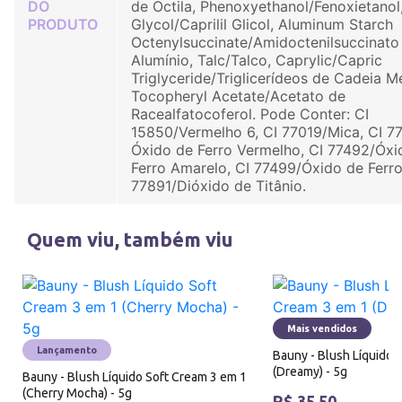
DO
de Octila, Phenoxyethanol/Fenoxietanol
PRODUTO
Glycol/Caprilil Glicol, Aluminum Starch
Octenylsuccinate/Amidoctenilsuccinato
Alumínio, Talc/Talco, Caprylic/Capric
Triglyceride/Triglicerídeos de Cadeia M
Tocopheryl Acetate/Acetato de
Racealfatocoferol. Pode Conter: CI
15850/Vermelho 6, CI 77019/Mica, CI 7
Óxido de Ferro Vermelho, CI 77492/Óxi
Ferro Amarelo, CI 77499/Óxido de Ferro
77891/Dióxido de Titânio.
Quem viu, também viu
Mais vendidos
Lançamento
Bauny - Blush Líquido 
(Dreamy) - 5g
Bauny - Blush Líquido Soft Cream 3 em 1
(Cherry Mocha) - 5g
R$ 35,50