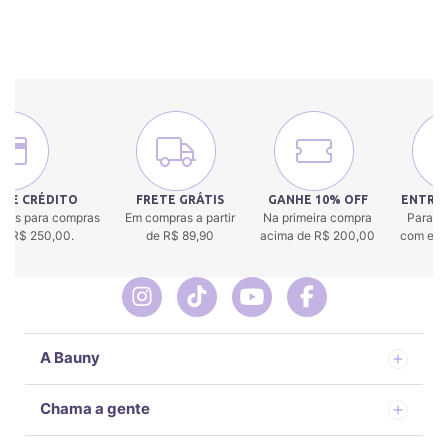
 DE CRÉDITO
FRETE GRÁTIS
GANHE 10% OFF
ENTREG
uros para compras
Em compras a partir
Na primeira compra
Para to
 de R$ 250,00.
de R$ 89,90
acima de R$ 200,00
com env
A Bauny
Chama a gente