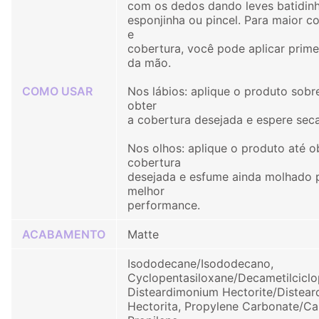
com os dedos dando leves batidin
esponjinha ou pincel. Para maior co
e
cobertura, você pode aplicar prime
da mão.
COMO USAR
Nos lábios: aplique o produto sobre
obter
a cobertura desejada e espere seca
Nos olhos: aplique o produto até o
cobertura
desejada e esfume ainda molhado 
melhor
performance.
ACABAMENTO
Matte
Isododecane/Isododecano,
Cyclopentasiloxane/Decametilciclo
Disteardimonium Hectorite/Distear
Hectorita, Propylene Carbonate/C