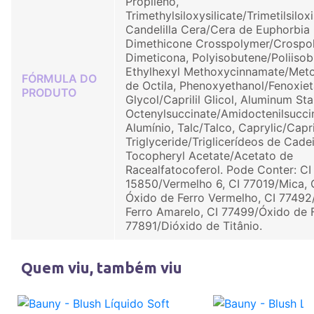
Propileno,
Trimethylsiloxysilicate/Trimetilsiloxi
Candelilla Cera/Cera de Euphorbia 
Dimethicone Crosspolymer/Crospo
Dimeticona, Polyisobutene/Poliisob
Ethylhexyl Methoxycinnamate/Met
FÓRMULA DO
de Octila, Phenoxyethanol/Fenoxiet
PRODUTO
Glycol/Caprilil Glicol, Aluminum St
Octenylsuccinate/Amidoctenilsucci
Alumínio, Talc/Talco, Caprylic/Capr
Triglyceride/Triglicerídeos de Cade
Tocopheryl Acetate/Acetato de
Racealfatocoferol. Pode Conter: CI
15850/Vermelho 6, CI 77019/Mica, 
Óxido de Ferro Vermelho, CI 77492
Ferro Amarelo, CI 77499/Óxido de F
77891/Dióxido de Titânio.
Quem viu, também viu