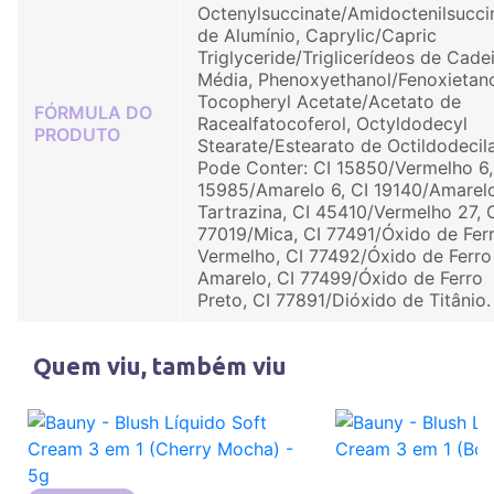
Octenylsuccinate/Amidoctenilsucci
de Alumínio, Caprylic/Capric
Triglyceride/Triglicerídeos de Cade
Média, Phenoxyethanol/Fenoxietano
Tocopheryl Acetate/Acetato de
FÓRMULA DO
Racealfatocoferol, Octyldodecyl
PRODUTO
Stearate/Estearato de Octildodecila
Pode Conter: CI 15850/Vermelho 6,
15985/Amarelo 6, CI 19140/Amarel
Tartrazina, CI 45410/Vermelho 27, 
77019/Mica, CI 77491/Óxido de Fer
Vermelho, CI 77492/Óxido de Ferro
Amarelo, CI 77499/Óxido de Ferro
Preto, CI 77891/Dióxido de Titânio.
Quem viu, também viu