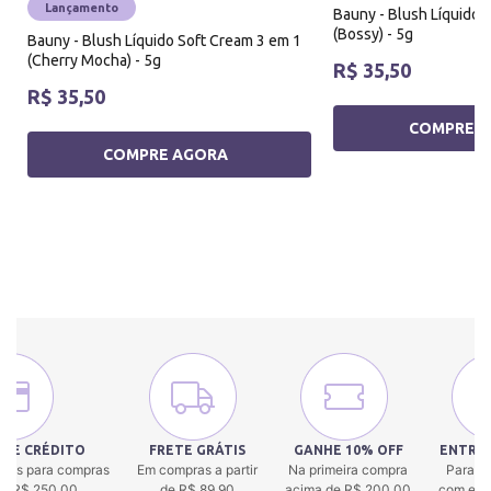
Lançamento
Bauny - Blush Líquido 
(Bossy) - 5g
Bauny - Blush Líquido Soft Cream 3 em 1
(Cherry Mocha) - 5g
R$ 35,50
R$ 35,50
COMPRE 
COMPRE AGORA
 DE CRÉDITO
FRETE GRÁTIS
GANHE 10% OFF
ENTREG
uros para compras
Em compras a partir
Na primeira compra
Para to
 de R$ 250,00.
de R$ 89,90
acima de R$ 200,00
com env