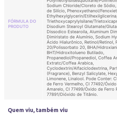
Polymethylsilsesquioxane/Polimetil
Sodium Chloride/Cloreto de Sódio, 
de Silício, Phenoxyethanol/Fenoxiet
Ethylhexylglycerin/Etilhexilglicerina
FÓRMULA DO
Triethoxycaprylylsilane/Trietoxicapri
PRODUTO
Disodium Stearoyl Glutamate/Glut
Dissodico Estearoila, Aluminum Dim
Dimiristato de Alumínio, Sodium Hy
Ácido Hialurônico, Retinol/Retinol,
20/Polissorbato 20, BHA/Hidroxiani
BHT/Hidroxitolueno Butilado,
Propanediol/Propanediol, Coffea A
Extratc/Coffea Arabica,
Cyclodextrin/Alfaciclodextrina, Pa
(Fragrance), Benzyl Salicylate, Hex
Limonene, Linalool. Pode Conter: C
de Ferro Vermelho, CI 77492/Óxido
Amarelo, CI 77499/Óxido de Ferro P
77891/Dióxido de Titânio.
Quem viu, também viu