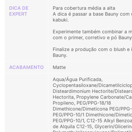
DICA DE
Para cobertura média a alta
EXPERT
A dica é passar a base Bauny com 
kabuki.
Experimente também combinar a 
com o primer, corretivo e pó Bauny
Finalize a produção com o blush e 
Bauny.
ACABAMENTO
Matte
Aqua/Água Purificada,
Cyclopentasiloxane/Dicametilciclo
Disteardimonium Hectorite/Distear
Hectorita, Propylene Carbonate/C
Propileno, PEG/PPG-18/18
Dimethicone/Dimeticona PEG/PPG-1
PEG/PPG-10/1 Dimethicone/Dimetic
PEG/PPG-10/1, C12-15 Alkyl Benzo
de Alquila C12-15, Glycerin/Glicerin