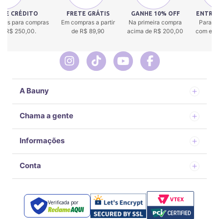
 DE CRÉDITO
FRETE GRÁTIS
GANHE 10% OFF
ENTREG
uros para compras
Em compras a partir
Na primeira compra
Para to
 de R$ 250,00.
de R$ 89,90
acima de R$ 200,00
com env
A Bauny
Chama a gente
Informações
Conta
Verificada por