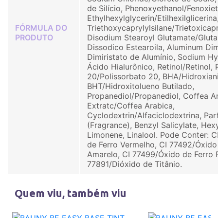
de Silício, Phenoxyethanol/Fenoxiet
Ethylhexylglycerin/Etilhexilglicerina
FÓRMULA DO
Triethoxycaprylylsilane/Trietoxicapri
PRODUTO
Disodium Stearoyl Glutamate/Glut
Dissodico Estearoila, Aluminum Dim
Dimiristato de Alumínio, Sodium Hy
Ácido Hialurônico, Retinol/Retinol,
20/Polissorbato 20, BHA/Hidroxiani
BHT/Hidroxitolueno Butilado,
Propanediol/Propanediol, Coffea A
Extratc/Coffea Arabica,
Cyclodextrin/Alfaciclodextrina, Pa
(Fragrance), Benzyl Salicylate, Hex
Limonene, Linalool. Pode Conter: C
de Ferro Vermelho, CI 77492/Óxido
Amarelo, CI 77499/Óxido de Ferro P
77891/Dióxido de Titânio.
Quem viu, também viu