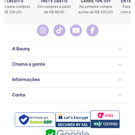
 DE CRÉDITO
FRETE GRÁTIS
GANHE 10% OFF
ENTREG
uros para compras
Em compras a partir
Na primeira compra
Para to
 de R$ 250,00.
de R$ 89,90
acima de R$ 200,00
com env
A Bauny
Chama a gente
Informações
Conta
Verificada por