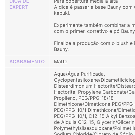
DICA DE
Para cobertura média a alta
EXPERT
A dica é passar a base Bauny com 
kabuki.
Experimente também combinar a 
com o primer, corretivo e pó Bauny
Finalize a produção com o blush e 
Bauny.
ACABAMENTO
Matte
Aqua/Água Purificada,
Cyclopentasiloxane/Dicametilciclo
Disteardimonium Hectorite/Distear
Hectorita, Propylene Carbonate/C
Propileno, PEG/PPG-18/18
Dimethicone/Dimeticona PEG/PPG-1
PEG/PPG-10/1 Dimethicone/Dimetic
PEG/PPG-10/1, C12-15 Alkyl Benzo
de Alquila C12-15, Glycerin/Glicerin
Polymethylsilsesquioxane/Polimetil
Sodium Chloride/Cloreto de Sódio, 